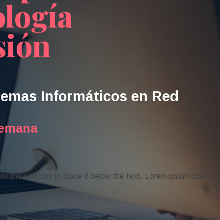
ología
sión
stemas
Informáticos en Red
semana
into the icon box to place it below the text. Lorem ipsum dolor sit
into the icon box to place it below the text. Lorem ipsum dolor sit