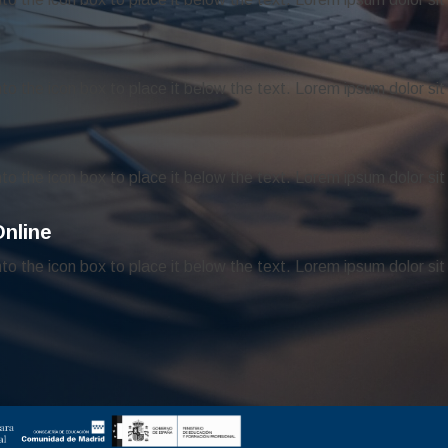
into the icon box to place it below the text. Lorem ipsum dolor sit
into the icon box to place it below the text. Lorem ipsum dolor sit
nline
into the icon box to place it below the text. Lorem ipsum dolor sit