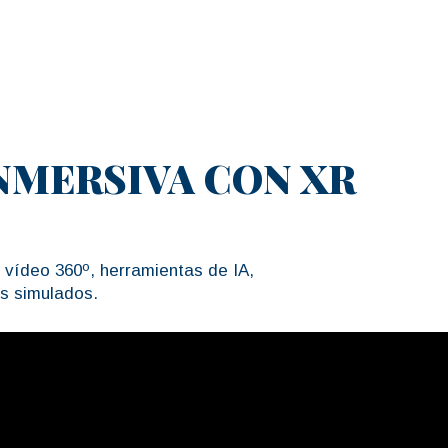
.
NMERSIVA CON XR
, vídeo 360º, herramientas de IA,
s simulados.