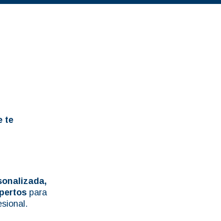
e te
sonalizada,
pertos
para
sional.