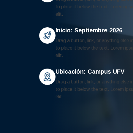
to place it below the text. Lorem ips
elit.
Inicio: Septiembre 2026
Drag a button, link, or anything else i
to place it below the text. Lorem ips
elit.
Ubicación: Campus UFV
Drag a button, link, or anything else i
to place it below the text. Lorem ips
elit.