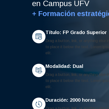
en Campus UFV
+ Formación estratégi
Título: FP Grado Superior
Drag a button, link, or anything else i
to place it below the text. Lorem ips
elit.
Modalidad: Dual
Drag a button, link, or anything else i
to place it below the text. Lorem ips
elit.
Duración: 2000 horas
Drag a button, link, or anything else i