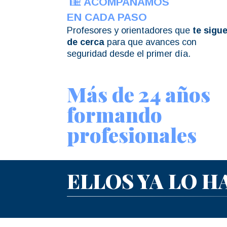
TE ACOMPAÑAMOS
EN CADA PASO
Profesores y orientadores que
te sigu
de cerca
para que avances con
seguridad desde el primer día.
Más de 24 años
formando
profesionales
ELLOS YA LO H