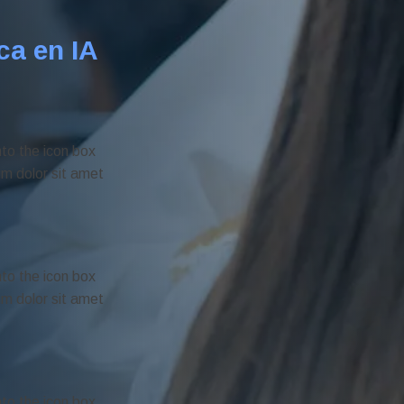
ca en IA
nto the icon box
um dolor sit amet
nto the icon box
um dolor sit amet
nto the icon box