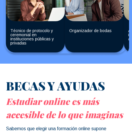
Técnico de protocolo y
Organizador de bodas
As
ceremonial en
im
instituciones públicas y
ar
privadas
BECAS Y AYUDAS
Estudiar online es más
accesible de lo que imaginas
Sabemos que elegir una formación online supone