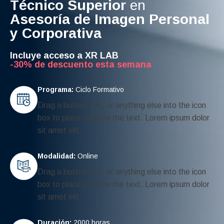
Técnico Superior
en
Asesoría de Imagen Personal
y Corporativa
Incluye acceso a XR LAB
-30% de descuento esta semana
Programa:
Ciclo Formativo
Drag a button, link, or anything else into the icon
box to place it below the text. Lorem ipsum dolor
sit amet elit.
Modalidad:
Online
Drag a button, link, or anything else into the icon
box to place it below the text. Lorem ipsum dolor
sit amet elit.
Duración:
2000 horas