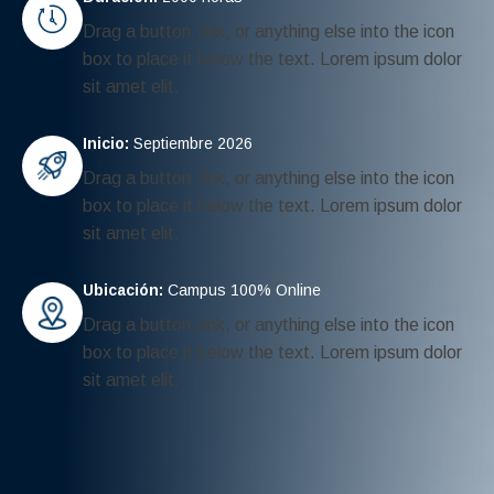
Drag a button, link, or anything else into the icon
box to place it below the text. Lorem ipsum dolor
sit amet elit.
Inicio:
Septiembre 2026
Drag a button, link, or anything else into the icon
box to place it below the text. Lorem ipsum dolor
sit amet elit.
Ubicación:
Campus 100% Online
Drag a button, link, or anything else into the icon
box to place it below the text. Lorem ipsum dolor
sit amet elit.