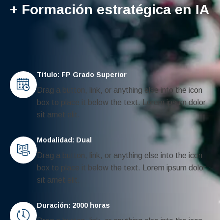
+ Formación estratégica en IA
Título: FP Grado Superior
Drag a button, link, or anything else into the icon
box to place it below the text. Lorem ipsum dolor
sit amet elit.
Modalidad: Dual
Drag a button, link, or anything else into the icon
box to place it below the text. Lorem ipsum dolor
sit amet elit.
Duración: 2000 horas