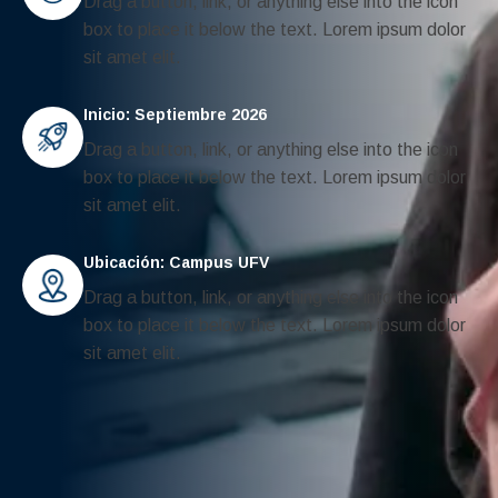
Drag a button, link, or anything else into the icon
box to place it below the text. Lorem ipsum dolor
sit amet elit.
Inicio: Septiembre 2026
Drag a button, link, or anything else into the icon
box to place it below the text. Lorem ipsum dolor
sit amet elit.
Ubicación: Campus UFV
Drag a button, link, or anything else into the icon
box to place it below the text. Lorem ipsum dolor
sit amet elit.