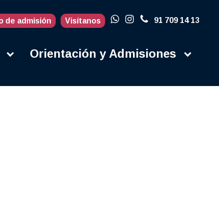
91 709 14 13
o de admisión
Visítanos
Orientación y Admisiones
Actualidad
Blog
Porqué en la
UFV
Campus
Contacto
Instalaciones
Campus Life
Secretaría
Orientación y