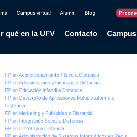
oma
Campus virtual
Alumni
Blog
Proces
r qué en la UFV
Contacto
Campus
Online
FP en Acondicionamiento Físico a Distancia
FP en Administración y Finanzas a Distancia
FP en Educación Infantil a Distancia
FP en Desarrollo de Aplicaciones Multiplataforma a
Distancia
FP en Marketing y Publicidad a Distancia
FP en Integración Social a Distancia
FP en Dietética a Distancia
FP en Administración de Sistemas Informáticos en Red a