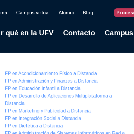
oma
Campus virtual
Alumni
Blog
Proces
r qué en la UFV
Contacto
Campus
Online
FP en Acondicionamiento Físico a Distancia
FP en Administración y Finanzas a Distancia
FP en Educación Infantil a Distancia
FP en Desarrollo de Aplicaciones Multiplataforma a
Distancia
FP en Marketing y Publicidad a Distancia
FP en Integración Social a Distancia
FP en Dietética a Distancia
FP en Administración de Sistemas Informáticos en Red a