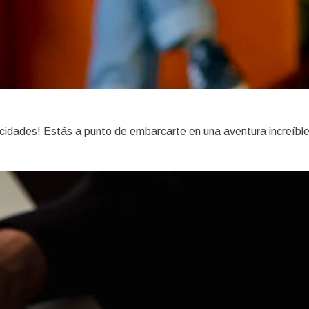
elicidades! Estás a punto de embarcarte en una aventura increíb