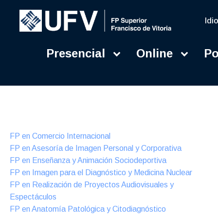
Idi
Presencial
Online
Po
Presencial
Formación Dual
FP en Comercio Internacional
FP en Asesoría de Imagen Personal y Corporativa
FP en Enseñanza y Animación Sociodeportiva
FP en Imagen para el Diagnóstico y Medicina Nuclear
FP en Realización de Proyectos Audiovisuales y
Espectáculos
FP en Anatomía Patológica y Citodiagnóstico