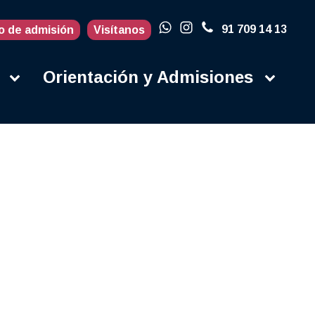
91 709 14 13
o de admisión
Visítanos
Orientación y Admisiones
Actualidad
Blog
Porqué en la
UFV
Campus
Contacto
Instalaciones
Campus Life
Secretaría
Orientación y