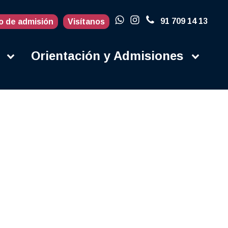
91 709 14 13
o de admisión
Visítanos
Orientación y Admisiones
Actualidad
Blog
Porqué en la
UFV
Campus
Contacto
Instalaciones
Campus Life
Secretaría
Orientación y