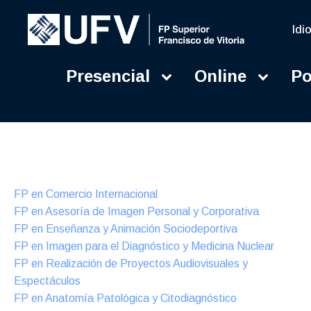
Idi
Presencial
Online
Po
Presencial
Formación Dual
FP en Comercio Internacional
FP en Asesoría de Imagen Personal y Corporativa
FP en Enseñanza y Animación Sociodeportiva
FP en Imagen para el Diagnóstico y Medicina Nuclear
FP en Realización de Proyectos Audiovisuales y
Espectáculos
FP en Anatomía Patológica y Citodiagnóstico