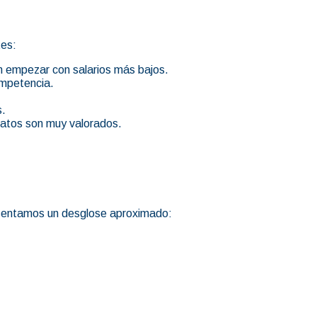
tes:
n empezar con salarios más bajos.
ompetencia.
s.
datos son muy valorados.
resentamos un desglose aproximado: