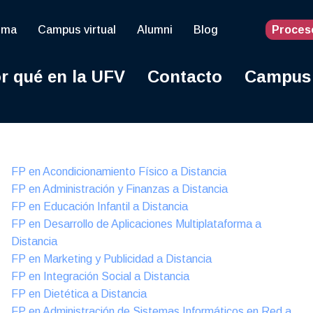
oma
Campus virtual
Alumni
Blog
Proces
r qué en la UFV
Contacto
Campus
Online
FP en Acondicionamiento Físico a Distancia
FP en Administración y Finanzas a Distancia
FP en Educación Infantil a Distancia
FP en Desarrollo de Aplicaciones Multiplataforma a
Distancia
FP en Marketing y Publicidad a Distancia
FP en Integración Social a Distancia
FP en Dietética a Distancia
FP en Administración de Sistemas Informáticos en Red a