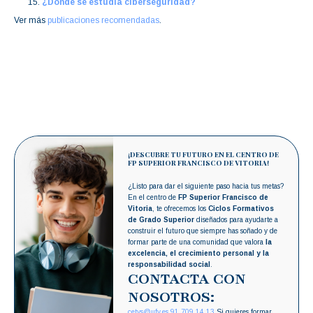
¿Dónde se estudia ciberseguridad?
Ver más
publicaciones recomendadas
.
¡DESCUBRE TU FUTURO EN EL CENTRO DE
FP SUPERIOR FRANCISCO DE VITORIA!
¿Listo para dar el siguiente paso hacia tus metas?
En el centro de
FP Superior Francisco de
Vitoria
, te ofrecemos los
Ciclos Formativos
de Grado Superior
diseñados para ayudarte a
construir el futuro que siempre has soñado y de
formar parte de una comunidad que valora
la
excelencia, el crecimiento personal y la
responsabilidad social
.
CONTACTA CON
NOSOTROS:
cetys@ufv.es
91 709 14 13
Si quieres formar