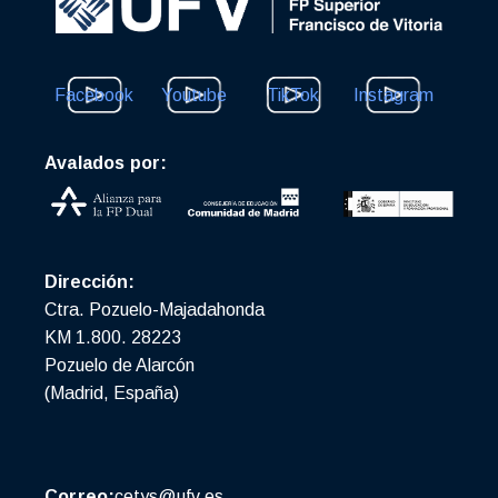
Facebook
Youtube
TikTok
Instagram
Avalados por:
Dirección:
Ctra. Pozuelo-Majadahonda
KM 1.800. 28223
Pozuelo de Alarcón
(Madrid, España)
Correo:
cetys@ufv.es