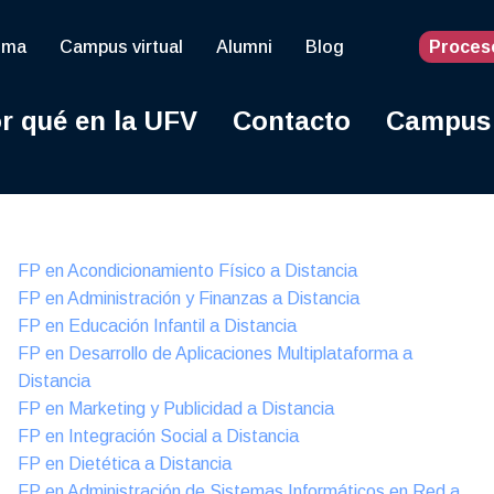
oma
Campus virtual
Alumni
Blog
Proces
r qué en la UFV
Contacto
Campus
Online
FP en Acondicionamiento Físico a Distancia
FP en Administración y Finanzas a Distancia
FP en Educación Infantil a Distancia
FP en Desarrollo de Aplicaciones Multiplataforma a
Distancia
FP en Marketing y Publicidad a Distancia
FP en Integración Social a Distancia
FP en Dietética a Distancia
FP en Administración de Sistemas Informáticos en Red a