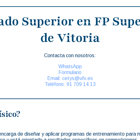
ado Superior en FP Supe
de Vitoria
Contacta con nosotros:
WhatsApp
Formulario
Email: cetys@ufv.es
Teléfono: 91 709 14 13
sico?
e encarga de diseñar y aplicar programas de entrenamiento para m
ico y está orientado a resultados específicos en competiciones.