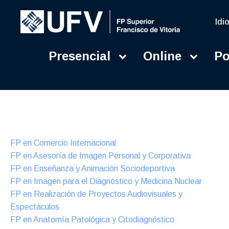
Idi
Presencial
Online
Po
Presencial
Formación Dual
FP en Comercio Internacional
FP en Asesoría de Imagen Personal y Corporativa
FP en Enseñanza y Animación Sociodeportiva
FP en Imagen para el Diagnóstico y Medicina Nuclear
FP en Realización de Proyectos Audiovisuales y
Espectáculos
FP en Anatomía Patológica y Citodiagnóstico