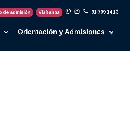
91 709 14 13
o de admisión
Visítanos
Orientación y Admisiones
Actualidad
Blog
Porqué en la
UFV
Campus
Contacto
Instalaciones
Campus Life
Secretaría
Orientación y