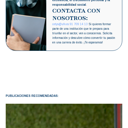
excelencia, el crecimiento personal y la
responsabilidad social
.
CONTACTA CON
NOSOTROS:
cetys@ufv.es
91 709 14 13
Si quieres formar
parte de una institución que te prepara para
triunfar en el sector, ven a conocernos. Solicita
información y descubre cómo convertir tu pasión
en una carrera de éxito. ¡Te esperamos!
PUBLICACIONES RECOMENDADAS: