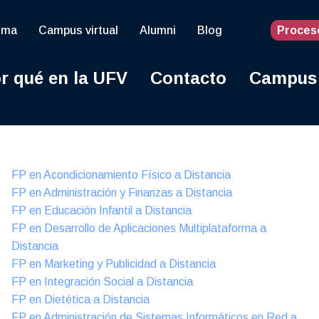
oma
Campus virtual
Alumni
Blog
Proces
r qué en la UFV
Contacto
Campus
Online
FP en Acondicionamiento Físico a Distancia
FP en Administración y Finanzas a Distancia
FP en Educación Infantil a Distancia
FP en Desarrollo de Aplicaciones Multiplataforma a
Distancia
FP en Marketing y Publicidad a Distancia
FP en Integración Social a Distancia
FP en Dietética a Distancia
FP en Administración de Sistemas Informáticos en Red a