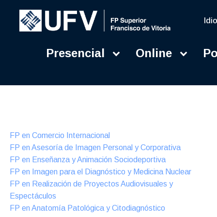
Idi
Presencial
Online
Po
Presencial
Formación Dual
FP en Comercio Internacional
FP en Asesoría de Imagen Personal y Corporativa
FP en Enseñanza y Animación Sociodeportiva
FP en Imagen para el Diagnóstico y Medicina Nuclear
FP en Realización de Proyectos Audiovisuales y
Espectáculos
FP en Anatomía Patológica y Citodiagnóstico