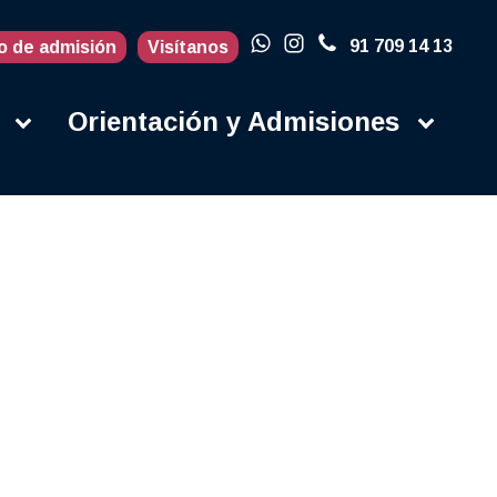
91 709 14 13
o de admisión
Visítanos
Orientación y Admisiones
Actualidad
Blog
Porqué en la
UFV
Campus
Contacto
Instalaciones
Campus Life
Secretaría
Orientación y