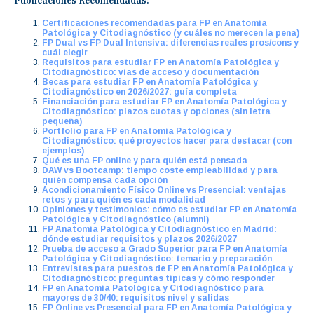
Publicaciones Recomendadas:
Certificaciones recomendadas para FP en Anatomía
Patológica y Citodiagnóstico (y cuáles no merecen la pena)
FP Dual vs FP Dual Intensiva: diferencias reales pros/cons y
cuál elegir
Requisitos para estudiar FP en Anatomía Patológica y
Citodiagnóstico: vías de acceso y documentación
Becas para estudiar FP en Anatomía Patológica y
Citodiagnóstico en 2026/2027: guía completa
Financiación para estudiar FP en Anatomía Patológica y
Citodiagnóstico: plazos cuotas y opciones (sin letra
pequeña)
Portfolio para FP en Anatomía Patológica y
Citodiagnóstico: qué proyectos hacer para destacar (con
ejemplos)
Qué es una FP online y para quién está pensada
DAW vs Bootcamp: tiempo coste empleabilidad y para
quién compensa cada opción
Acondicionamiento Físico Online vs Presencial: ventajas
retos y para quién es cada modalidad
Opiniones y testimonios: cómo es estudiar FP en Anatomía
Patológica y Citodiagnóstico (alumni)
FP Anatomía Patológica y Citodiagnóstico en Madrid:
dónde estudiar requisitos y plazos 2026/2027
Prueba de acceso a Grado Superior para FP en Anatomía
Patológica y Citodiagnóstico: temario y preparación
Entrevistas para puestos de FP en Anatomía Patológica y
Citodiagnóstico: preguntas típicas y cómo responder
FP en Anatomía Patológica y Citodiagnóstico para
mayores de 30/40: requisitos nivel y salidas
FP Online vs Presencial para FP en Anatomía Patológica y