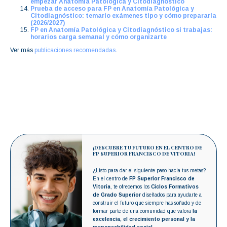
empezar Anatomía Patológica y Citodiagnóstico
Prueba de acceso para FP en Anatomía Patológica y
Citodiagnóstico: temario exámenes tipo y cómo prepararla
(2026/2027)
FP en Anatomía Patológica y Citodiagnóstico si trabajas:
horarios carga semanal y cómo organizarte
Ver más
publicaciones recomendadas
.
¡DESCUBRE TU FUTURO EN EL CENTRO DE
FP SUPERIOR FRANCISCO DE VITORIA!
¿Listo para dar el siguiente paso hacia tus metas?
En el centro de
FP Superior Francisco de
Vitoria
, te ofrecemos los
Ciclos Formativos
de Grado Superior
diseñados para ayudarte a
construir el futuro que siempre has soñado y de
formar parte de una comunidad que valora
la
excelencia, el crecimiento personal y la