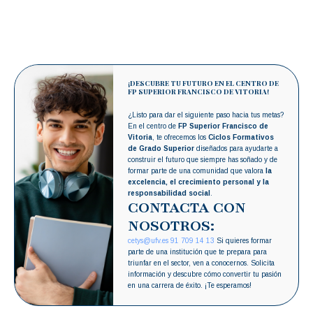
¡DESCUBRE TU FUTURO EN EL CENTRO DE
FP SUPERIOR FRANCISCO DE VITORIA!
¿Listo para dar el siguiente paso hacia tus metas?
En el centro de
FP Superior Francisco de
Vitoria
, te ofrecemos los
Ciclos Formativos
de Grado Superior
diseñados para ayudarte a
construir el futuro que siempre has soñado y de
formar parte de una comunidad que valora
la
excelencia, el crecimiento personal y la
responsabilidad social
.
CONTACTA CON
NOSOTROS:
cetys@ufv.es
91 709 14 13
Si quieres formar
parte de una institución que te prepara para
triunfar en el sector, ven a conocernos. Solicita
información y descubre cómo convertir tu pasión
en una carrera de éxito. ¡Te esperamos!