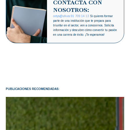
CONTACTA CON
NOSOTROS:
cetys@ufv.es
91 709 14 13
Si quieres formar
parte de una institución que te prepara para
triunfar en el sector, ven a conocernos. Solicita
información y descubre cómo convertir tu pasión
en una carrera de éxito. ¡Te esperamos!
PUBLICACIONES RECOMENDADAS: