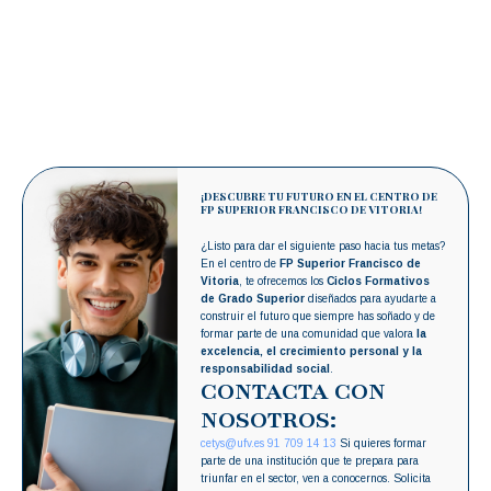
¡DESCUBRE TU FUTURO EN EL CENTRO DE
FP SUPERIOR FRANCISCO DE VITORIA!
¿Listo para dar el siguiente paso hacia tus metas?
En el centro de
FP Superior Francisco de
Vitoria
, te ofrecemos los
Ciclos Formativos
de Grado Superior
diseñados para ayudarte a
construir el futuro que siempre has soñado y de
formar parte de una comunidad que valora
la
excelencia, el crecimiento personal y la
responsabilidad social
.
CONTACTA CON
NOSOTROS:
cetys@ufv.es
91 709 14 13
Si quieres formar
parte de una institución que te prepara para
triunfar en el sector, ven a conocernos. Solicita