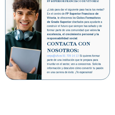
FP SUPERIOR FRANCISCO DE VITORIA!
¿Listo para dar el siguiente paso hacia tus metas?
En el centro de
FP Superior Francisco de
Vitoria
, te ofrecemos los
Ciclos Formativos
de Grado Superior
diseñados para ayudarte a
construir el futuro que siempre has soñado y de
formar parte de una comunidad que valora
la
excelencia, el crecimiento personal y la
responsabilidad social
.
CONTACTA CON
NOSOTROS:
cetys@ufv.es
91 709 14 13
Si quieres formar
parte de una institución que te prepara para
triunfar en el sector, ven a conocernos. Solicita
información y descubre cómo convertir tu pasión
en una carrera de éxito. ¡Te esperamos!