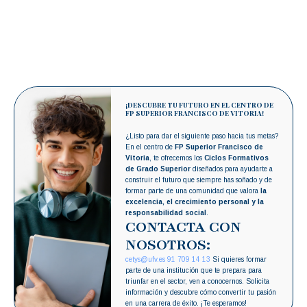
¡DESCUBRE TU FUTURO EN EL CENTRO DE
FP SUPERIOR FRANCISCO DE VITORIA!
¿Listo para dar el siguiente paso hacia tus metas?
En el centro de
FP Superior Francisco de
Vitoria
, te ofrecemos los
Ciclos Formativos
de Grado Superior
diseñados para ayudarte a
construir el futuro que siempre has soñado y de
formar parte de una comunidad que valora
la
excelencia, el crecimiento personal y la
responsabilidad social
.
CONTACTA CON
NOSOTROS:
cetys@ufv.es
91 709 14 13
Si quieres formar
parte de una institución que te prepara para
triunfar en el sector, ven a conocernos. Solicita
información y descubre cómo convertir tu pasión
en una carrera de éxito. ¡Te esperamos!