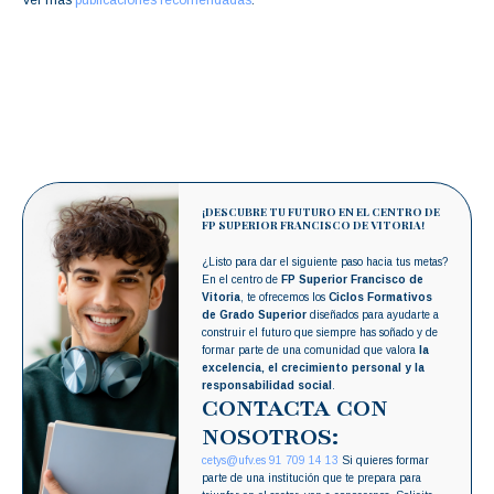
Ver más
publicaciones recomendadas
.
¡DESCUBRE TU FUTURO EN EL CENTRO DE
FP SUPERIOR FRANCISCO DE VITORIA!
¿Listo para dar el siguiente paso hacia tus metas?
En el centro de
FP Superior Francisco de
Vitoria
, te ofrecemos los
Ciclos Formativos
de Grado Superior
diseñados para ayudarte a
construir el futuro que siempre has soñado y de
formar parte de una comunidad que valora
la
excelencia, el crecimiento personal y la
responsabilidad social
.
CONTACTA CON
NOSOTROS:
cetys@ufv.es
91 709 14 13
Si quieres formar
parte de una institución que te prepara para