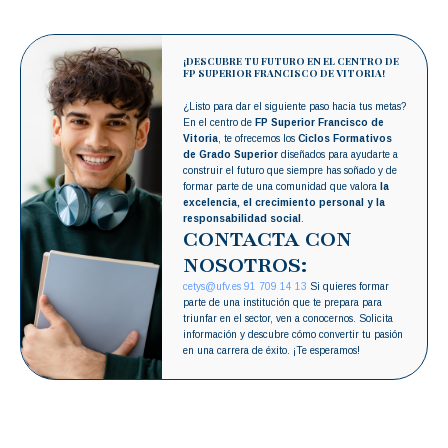
¡DESCUBRE TU FUTURO EN EL CENTRO DE
FP SUPERIOR FRANCISCO DE VITORIA!
¿Listo para dar el siguiente paso hacia tus metas?
En el centro de
FP Superior Francisco de
Vitoria
, te ofrecemos los
Ciclos Formativos
de Grado Superior
diseñados para ayudarte a
construir el futuro que siempre has soñado y de
formar parte de una comunidad que valora
la
excelencia, el crecimiento personal y la
responsabilidad social
.
CONTACTA CON
NOSOTROS:
cetys@ufv.es
91 709 14 13
Si quieres formar
parte de una institución que te prepara para
triunfar en el sector, ven a conocernos. Solicita
información y descubre cómo convertir tu pasión
en una carrera de éxito. ¡Te esperamos!