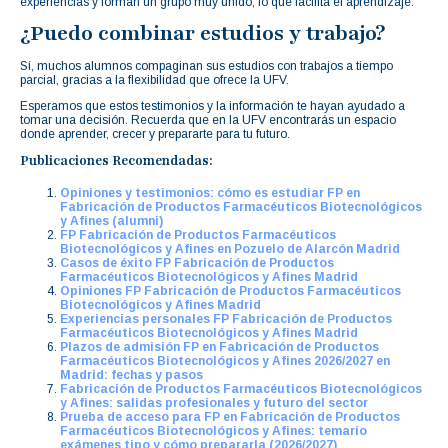
experiencias y forman un grupo muy unido, lo que facilita el aprendizaje.
¿Puedo combinar estudios y trabajo?
Sí, muchos alumnos compaginan sus estudios con trabajos a tiempo
parcial, gracias a la flexibilidad que ofrece la UFV.
Esperamos que estos testimonios y la información te hayan ayudado a
tomar una decisión. Recuerda que en la UFV encontrarás un espacio
donde aprender, crecer y prepararte para tu futuro.
Publicaciones Recomendadas:
Opiniones y testimonios: cómo es estudiar FP en
Fabricación de Productos Farmacéuticos Biotecnológicos
y Afines (alumni)
FP Fabricación de Productos Farmacéuticos
Biotecnológicos y Afines en Pozuelo de Alarcón Madrid
Casos de éxito FP Fabricación de Productos
Farmacéuticos Biotecnológicos y Afines Madrid
Opiniones FP Fabricación de Productos Farmacéuticos
Biotecnológicos y Afines Madrid
Experiencias personales FP Fabricación de Productos
Farmacéuticos Biotecnológicos y Afines Madrid
Plazos de admisión FP en Fabricación de Productos
Farmacéuticos Biotecnológicos y Afines 2026/2027 en
Madrid: fechas y pasos
Fabricación de Productos Farmacéuticos Biotecnológicos
y Afines: salidas profesionales y futuro del sector
Prueba de acceso para FP en Fabricación de Productos
Farmacéuticos Biotecnológicos y Afines: temario
exámenes tipo y cómo prepararla (2026/2027)