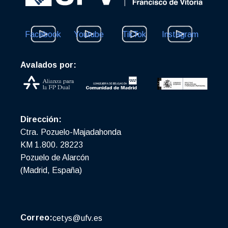
Facebook
Youtube
TikTok
Instagram
Avalados por:
Dirección:
Ctra. Pozuelo-Majadahonda
KM 1.800. 28223
Pozuelo de Alarcón
(Madrid, España)
Correo:
cetys@ufv.es