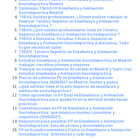
Sociodeportiva Madrid
Opiniones TSEAS FP Enseñanza y Animación
Sociodeportiva Madrid
TSEAS Salidas profesionales: ¿Dónde podrás trabajar al
finalizar Técnico Superior en Enseñanza y Animación
Sociodeportiva ?
TSEAS ¿Qué salidas profesionales tiene un Técnico
Superior en Enseñanza y Animación Sociodeportiva ?
TSEAS a Distancia. Estudiar Técnico Superior en
Enseñanza y Animación Sociodeportiva a distancia: Todo
lo que necesitas saber
TSEAS: Técnico Superior en Enseñanza y Animación
Sociodeportiva
Estudiar Enseñanza y Animación Sociodeportiva en Madrid:
trabajar con niños jóvenes y mayores
Trabajar en campamentos de verano en Madrid y fuera tras
estudiar Enseñanza y Animación Sociodeportiva
Plazos de admisión FP en Enseñanza y Animación
Sociodeportiva 2026/2027 en Madrid: fechas y pasos
¿Qué salidas tiene el Grado Superior de enseñanza y
animación sociodeportiva?
Cómo aprovechar la FP Dual en Enseñanza y Animación
Sociodeportiva para quedarte en la entidad donde haces
prácticas
Convalidaciones en FP en Enseñanza y Animación
Sociodeportiva: qué módulos puedes convalidar y
requisitos (2026/2027)
Requisitos para estudiar FP en Enseñanza y Animación
Sociodeportiva: vías de acceso y documentación
FP en Acondicionamiento Físico vs Enseñanza y Animación
Sociodeportiva: diferencias y cuál elegir