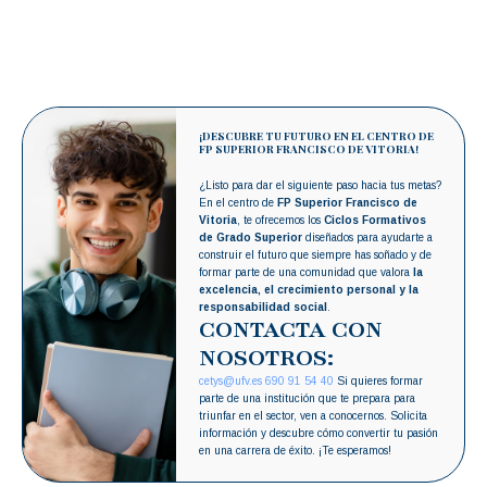
¡DESCUBRE TU FUTURO EN EL CENTRO DE
FP SUPERIOR FRANCISCO DE VITORIA!
¿Listo para dar el siguiente paso hacia tus metas?
En el centro de
FP Superior Francisco de
Vitoria
, te ofrecemos los
Ciclos Formativos
de Grado Superior
diseñados para ayudarte a
construir el futuro que siempre has soñado y de
formar parte de una comunidad que valora
la
excelencia, el crecimiento personal y la
responsabilidad social
.
CONTACTA CON
NOSOTROS:
cetys@ufv.es
690 91 54 40
Si quieres formar
parte de una institución que te prepara para
triunfar en el sector, ven a conocernos. Solicita
información y descubre cómo convertir tu pasión
en una carrera de éxito. ¡Te esperamos!