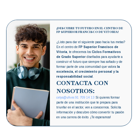
¡DESCUBRE TU FUTURO EN EL CENTRO DE
FP SUPERIOR FRANCISCO DE VITORIA!
¿Listo para dar el siguiente paso hacia tus metas?
En el centro de
FP Superior Francisco de
Vitoria
, te ofrecemos los
Ciclos Formativos
de Grado Superior
diseñados para ayudarte a
construir el futuro que siempre has soñado y de
formar parte de una comunidad que valora
la
excelencia, el crecimiento personal y la
responsabilidad social
.
CONTACTA CON
NOSOTROS:
cetys@ufv.es
91 709 14 13
Si quieres formar
parte de una institución que te prepara para
triunfar en el sector, ven a conocernos. Solicita
información y descubre cómo convertir tu pasión
en una carrera de éxito. ¡Te esperamos!