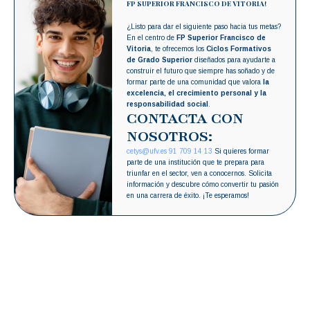
FP SUPERIOR FRANCISCO DE VITORIA!
¿Listo para dar el siguiente paso hacia tus metas?
En el centro de
FP Superior Francisco de
Vitoria
, te ofrecemos los
Ciclos Formativos
de Grado Superior
diseñados para ayudarte a
construir el futuro que siempre has soñado y de
formar parte de una comunidad que valora
la
excelencia, el crecimiento personal y la
responsabilidad social
.
CONTACTA CON
NOSOTROS:
cetys@ufv.es
91 709 14 13
Si quieres formar
parte de una institución que te prepara para
triunfar en el sector, ven a conocernos. Solicita
información y descubre cómo convertir tu pasión
en una carrera de éxito. ¡Te esperamos!