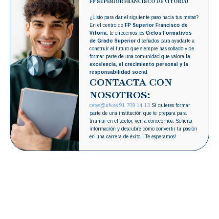
FP SUPERIOR FRANCISCO DE VITORIA!
¿Listo para dar el siguiente paso hacia tus metas?
En el centro de
FP Superior Francisco de
Vitoria
, te ofrecemos los
Ciclos Formativos
de Grado Superior
diseñados para ayudarte a
construir el futuro que siempre has soñado y de
formar parte de una comunidad que valora
la
excelencia, el crecimiento personal y la
responsabilidad social
.
CONTACTA CON
NOSOTROS:
cetys@ufv.es
91 709 14 13
Si quieres formar
parte de una institución que te prepara para
triunfar en el sector, ven a conocernos. Solicita
información y descubre cómo convertir tu pasión
en una carrera de éxito. ¡Te esperamos!