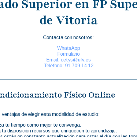
ado Superior en FP Supe
de Vitoria
Contacta con nosotros:
WhatsApp
Formulario
Email: cetys@ufv.es
Teléfono: 91 709 14 13
ondicionamiento Físico Online
 ventajas de elegir esta modalidad de estudio:
iza tu tiempo como mejor te convenga.
 tu disposición recursos que enriquecen tu aprendizaje.
 están en constante actualización para estar al día con las ten