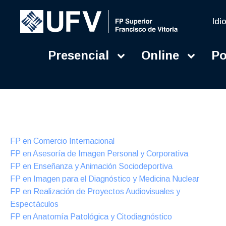
Idi
Presencial
Online
Po
Presencial
Formación Dual
FP en Comercio Internacional
FP en Asesoría de Imagen Personal y Corporativa
FP en Enseñanza y Animación Sociodeportiva
FP en Imagen para el Diagnóstico y Medicina Nuclear
FP en Realización de Proyectos Audiovisuales y
Espectáculos
FP en Anatomía Patológica y Citodiagnóstico