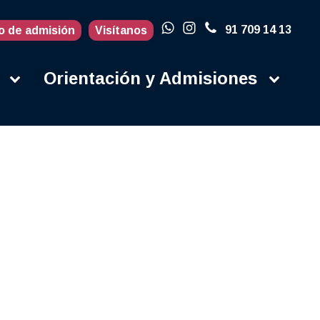
91 709 14 13
o de admisión
Visítanos
Orientación y Admisiones
Actualidad
Blog
Porqué en la
UFV
Campus
Contacto
Instalaciones
Campus Life
Secretaría
Orientación y