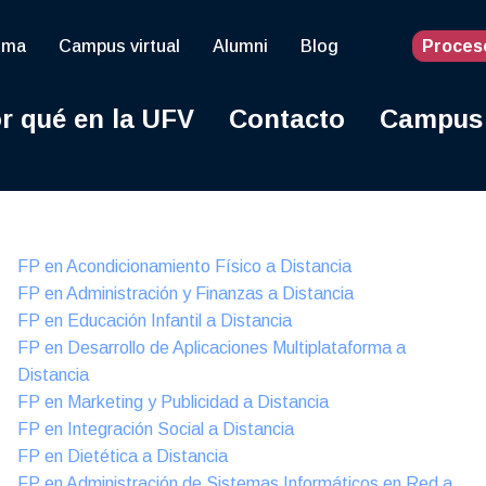
oma
Campus virtual
Alumni
Blog
Proces
r qué en la UFV
Contacto
Campus
Online
FP en Acondicionamiento Físico a Distancia
FP en Administración y Finanzas a Distancia
FP en Educación Infantil a Distancia
FP en Desarrollo de Aplicaciones Multiplataforma a
Distancia
FP en Marketing y Publicidad a Distancia
FP en Integración Social a Distancia
FP en Dietética a Distancia
FP en Administración de Sistemas Informáticos en Red a