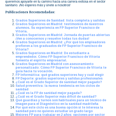
queremos apoyarte en tu camino hacia una carrera exitosa en el sector
sanitario. ¡No esperes más y únete a nosotros!
Publicaciones Recomendadas:
Grados Superiores de Sanidad: lista completa y salidas
Grados Superiores en Madrid: testimonios de nuestros
alumnos. Su experiencia en FP Superior Francisco de
Vitoria.
Grados Superiores en Madrid: Jornada de puertas abiertas
¡Ven a conocernos y resuelve todas tus dudas!
Grados Superiores en Madrid: ¿Por qué los empleadores
prefieren a los graduados de FP Superior Francisco de
Vitoria?
Grados Superiores en Madrid: De estudiante a
emprendedor. Cómo FP Superior Francisco de Vitoria
fomenta el espíritu empresarial.
Grados Superiores en Madrid con asesoramiento
personalizado: Cómo FP Superior Francisco de Vitoria te
guía hacia tu vocación.
FP Informática: qué grados superiores hay y cuál elegir
FP Deporte: grados superiores y salidas profesionales
¿Cuál es el Grado Superior de sanidad mejor pagado?
Salud preventiva: la nueva tendencia en los ciclos de
sanidad
¿Cuál es la FP de sanidad mejor pagada?
¿Cuál es el Grado Superior más difícil de sanidad?
Qué guardias y turnos son habituales para un técnico de
Imagen para el Diagnóstico en la sanidad madrileña
Por qué este ciclo es una buena opción si te interesa la
sanidad pero no quieres estudiar un grado largo
Mejores FP para trabajar en 2 años: opciones por sector