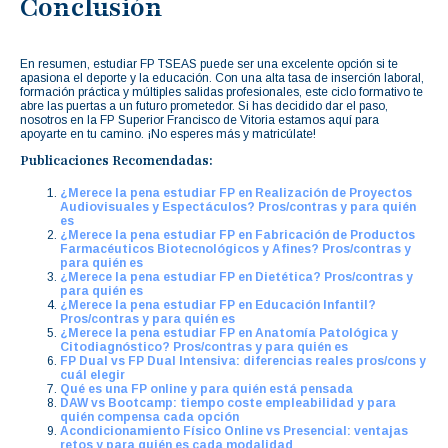
Conclusión
En resumen, estudiar FP TSEAS puede ser una excelente opción si te
apasiona el deporte y la educación. Con una alta tasa de inserción laboral,
formación práctica y múltiples salidas profesionales, este ciclo formativo te
abre las puertas a un futuro prometedor. Si has decidido dar el paso,
nosotros en la FP Superior Francisco de Vitoria estamos aquí para
apoyarte en tu camino. ¡No esperes más y matricúlate!
Publicaciones Recomendadas:
¿Merece la pena estudiar FP en Realización de Proyectos
Audiovisuales y Espectáculos? Pros/contras y para quién
es
¿Merece la pena estudiar FP en Fabricación de Productos
Farmacéuticos Biotecnológicos y Afines? Pros/contras y
para quién es
¿Merece la pena estudiar FP en Dietética? Pros/contras y
para quién es
¿Merece la pena estudiar FP en Educación Infantil?
Pros/contras y para quién es
¿Merece la pena estudiar FP en Anatomía Patológica y
Citodiagnóstico? Pros/contras y para quién es
FP Dual vs FP Dual Intensiva: diferencias reales pros/cons y
cuál elegir
Qué es una FP online y para quién está pensada
DAW vs Bootcamp: tiempo coste empleabilidad y para
quién compensa cada opción
Acondicionamiento Físico Online vs Presencial: ventajas
retos y para quién es cada modalidad