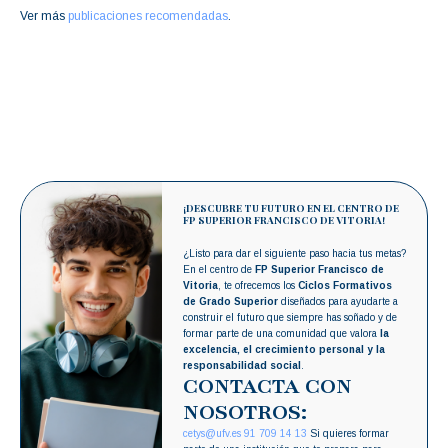
Ver más
publicaciones recomendadas
.
¡DESCUBRE TU FUTURO EN EL CENTRO DE
FP SUPERIOR FRANCISCO DE VITORIA!
¿Listo para dar el siguiente paso hacia tus metas?
En el centro de
FP Superior Francisco de
Vitoria
, te ofrecemos los
Ciclos Formativos
de Grado Superior
diseñados para ayudarte a
construir el futuro que siempre has soñado y de
formar parte de una comunidad que valora
la
excelencia, el crecimiento personal y la
responsabilidad social
.
CONTACTA CON
NOSOTROS:
cetys@ufv.es
91 709 14 13
Si quieres formar