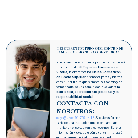
¡DESCUBRE TU FUTURO EN EL CENTRO DE
FP SUPERIOR FRANCISCO DE VITORIA!
¿Listo para dar el siguiente paso hacia tus metas?
En el centro de
FP Superior Francisco de
Vitoria
, te ofrecemos los
Ciclos Formativos
de Grado Superior
diseñados para ayudarte a
construir el futuro que siempre has soñado y de
formar parte de una comunidad que valora
la
excelencia, el crecimiento personal y la
responsabilidad social
.
CONTACTA CON
NOSOTROS:
cetys@ufv.es
91 709 14 13
Si quieres formar
parte de una institución que te prepara para
triunfar en el sector, ven a conocernos. Solicita
información y descubre cómo convertir tu pasión
en una carrera de éxito. ¡Te esperamos!