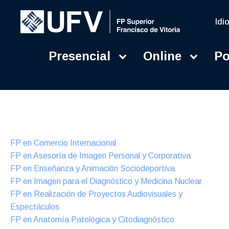
Idi
Presencial
Online
Po
Presencial
Formación Dual
FP en Comercio Internacional
FP en Asesoría de Imagen Personal y Corporativa
FP en Enseñanza y Animación Sociodeportiva
FP en Imagen para el Diagnóstico y Medicina Nuclear
FP en Realización de Proyectos Audiovisuales y
Espectáculos
FP en Anatomía Patológica y Citodiagnóstico