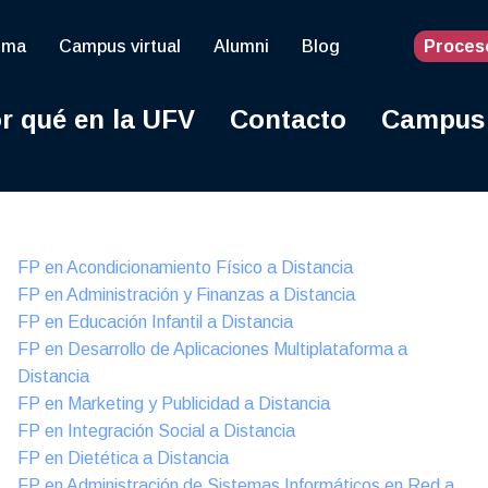
oma
Campus virtual
Alumni
Blog
Proces
r qué en la UFV
Contacto
Campus
Online
FP en Acondicionamiento Físico a Distancia
FP en Administración y Finanzas a Distancia
FP en Educación Infantil a Distancia
FP en Desarrollo de Aplicaciones Multiplataforma a
Distancia
FP en Marketing y Publicidad a Distancia
FP en Integración Social a Distancia
FP en Dietética a Distancia
FP en Administración de Sistemas Informáticos en Red a