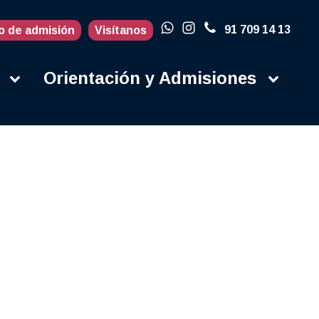
91 709 14 13
o de admisión
Visítanos
Orientación y Admisiones
Actualidad
Blog
Porqué en la
UFV
Campus
Contacto
Instalaciones
Campus Life
Secretaría
Orientación y