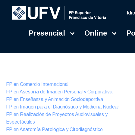
Idi
Presencial
Online
Po
Presencial
Formación Dual
FP en Comercio Internacional
FP en Asesoría de Imagen Personal y Corporativa
FP en Enseñanza y Animación Sociodeportiva
FP en Imagen para el Diagnóstico y Medicina Nuclear
FP en Realización de Proyectos Audiovisuales y
Espectáculos
FP en Anatomía Patológica y Citodiagnóstico