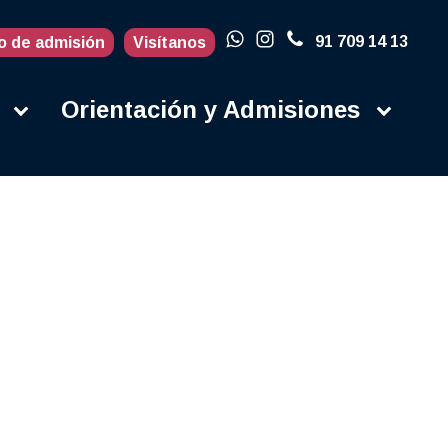
91 709 14 13
o de admisión
Visítanos
Orientación y Admisiones
Actualidad
Blog
Porqué en la
UFV
Campus
Contacto
Instalaciones
Campus Life
Secretaría
Orientación y