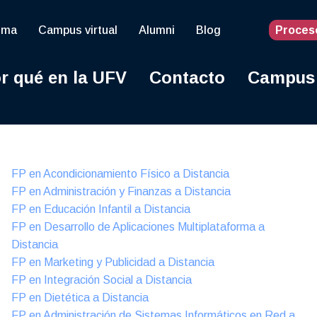
oma
Campus virtual
Alumni
Blog
Proces
r qué en la UFV
Contacto
Campus
Online
FP en Acondicionamiento Físico a Distancia
FP en Administración y Finanzas a Distancia
FP en Educación Infantil a Distancia
FP en Desarrollo de Aplicaciones Multiplataforma a
Distancia
FP en Marketing y Publicidad a Distancia
FP en Integración Social a Distancia
FP en Dietética a Distancia
FP en Administración de Sistemas Informáticos en Red a