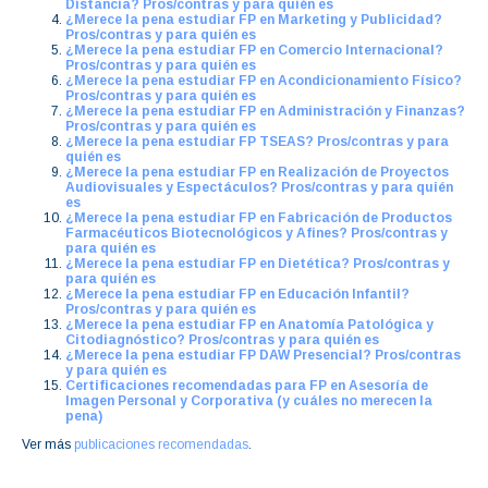
Distancia? Pros/contras y para quién es
¿Merece la pena estudiar FP en Marketing y Publicidad?
Pros/contras y para quién es
¿Merece la pena estudiar FP en Comercio Internacional?
Pros/contras y para quién es
¿Merece la pena estudiar FP en Acondicionamiento Físico?
Pros/contras y para quién es
¿Merece la pena estudiar FP en Administración y Finanzas?
Pros/contras y para quién es
¿Merece la pena estudiar FP TSEAS? Pros/contras y para
quién es
¿Merece la pena estudiar FP en Realización de Proyectos
Audiovisuales y Espectáculos? Pros/contras y para quién
es
¿Merece la pena estudiar FP en Fabricación de Productos
Farmacéuticos Biotecnológicos y Afines? Pros/contras y
para quién es
¿Merece la pena estudiar FP en Dietética? Pros/contras y
para quién es
¿Merece la pena estudiar FP en Educación Infantil?
Pros/contras y para quién es
¿Merece la pena estudiar FP en Anatomía Patológica y
Citodiagnóstico? Pros/contras y para quién es
¿Merece la pena estudiar FP DAW Presencial? Pros/contras
y para quién es
Certificaciones recomendadas para FP en Asesoría de
Imagen Personal y Corporativa (y cuáles no merecen la
pena)
Ver más
publicaciones recomendadas
.