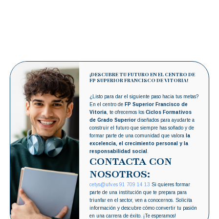
¡DESCUBRE TU FUTURO EN EL CENTRO DE
FP SUPERIOR FRANCISCO DE VITORIA!
¿Listo para dar el siguiente paso hacia tus metas?
En el centro de
FP Superior Francisco de
Vitoria
, te ofrecemos los
Ciclos Formativos
de Grado Superior
diseñados para ayudarte a
construir el futuro que siempre has soñado y de
formar parte de una comunidad que valora
la
excelencia, el crecimiento personal y la
responsabilidad social
.
CONTACTA CON
NOSOTROS:
cetys@ufv.es
91 709 14 13
Si quieres formar
parte de una institución que te prepara para
triunfar en el sector, ven a conocernos. Solicita
información y descubre cómo convertir tu pasión
en una carrera de éxito. ¡Te esperamos!