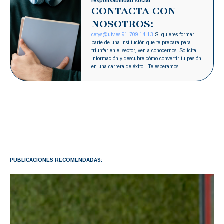
responsabilidad social
.
CONTACTA CON
NOSOTROS:
cetys@ufv.es
91 709 14 13
Si quieres formar
parte de una institución que te prepara para
triunfar en el sector, ven a conocernos. Solicita
información y descubre cómo convertir tu pasión
en una carrera de éxito. ¡Te esperamos!
PUBLICACIONES RECOMENDADAS: