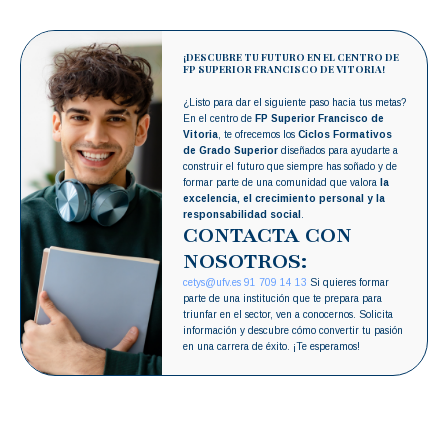
¡DESCUBRE TU FUTURO EN EL CENTRO DE
FP SUPERIOR FRANCISCO DE VITORIA!
¿Listo para dar el siguiente paso hacia tus metas?
En el centro de
FP Superior Francisco de
Vitoria
, te ofrecemos los
Ciclos Formativos
de Grado Superior
diseñados para ayudarte a
construir el futuro que siempre has soñado y de
formar parte de una comunidad que valora
la
excelencia, el crecimiento personal y la
responsabilidad social
.
CONTACTA CON
NOSOTROS:
cetys@ufv.es
91 709 14 13
Si quieres formar
parte de una institución que te prepara para
triunfar en el sector, ven a conocernos. Solicita
información y descubre cómo convertir tu pasión
en una carrera de éxito. ¡Te esperamos!