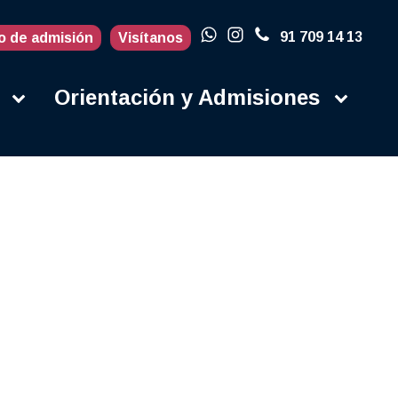
91 709 14 13
o de admisión
Visítanos
Orientación y Admisiones
Actualidad
Blog
Porqué en la
UFV
Campus
Contacto
Instalaciones
Campus Life
Secretaría
Orientación y