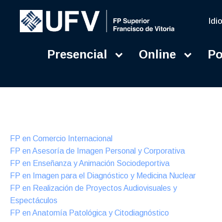
Idi
Presencial
Online
Po
Presencial
Formación Dual
FP en Comercio Internacional
FP en Asesoría de Imagen Personal y Corporativa
FP en Enseñanza y Animación Sociodeportiva
FP en Imagen para el Diagnóstico y Medicina Nuclear
FP en Realización de Proyectos Audiovisuales y
Espectáculos
FP en Anatomía Patológica y Citodiagnóstico