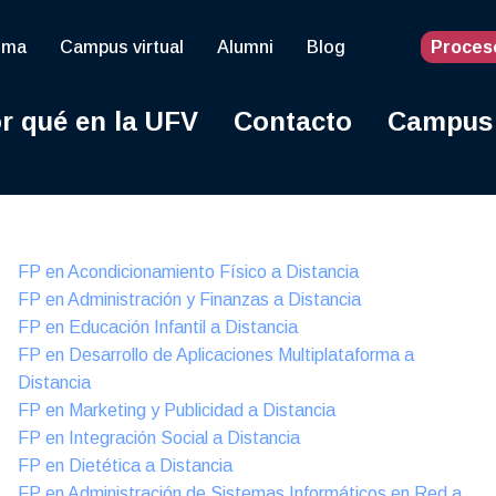
oma
Campus virtual
Alumni
Blog
Proces
r qué en la UFV
Contacto
Campus
Online
FP en Acondicionamiento Físico a Distancia
FP en Administración y Finanzas a Distancia
FP en Educación Infantil a Distancia
FP en Desarrollo de Aplicaciones Multiplataforma a
Distancia
FP en Marketing y Publicidad a Distancia
FP en Integración Social a Distancia
FP en Dietética a Distancia
FP en Administración de Sistemas Informáticos en Red a