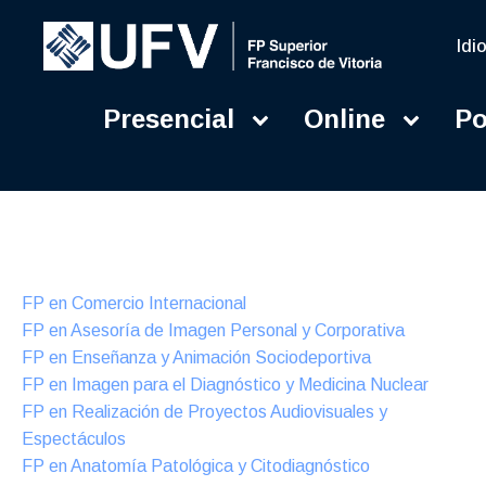
Idi
Presencial
Online
Po
Presencial
Formación Dual
FP en Comercio Internacional
FP en Asesoría de Imagen Personal y Corporativa
FP en Enseñanza y Animación Sociodeportiva
FP en Imagen para el Diagnóstico y Medicina Nuclear
FP en Realización de Proyectos Audiovisuales y
Espectáculos
FP en Anatomía Patológica y Citodiagnóstico