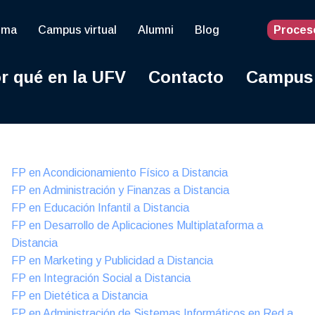
oma
Campus virtual
Alumni
Blog
Proces
r qué en la UFV
Contacto
Campus
Online
FP en Acondicionamiento Físico a Distancia
FP en Administración y Finanzas a Distancia
FP en Educación Infantil a Distancia
FP en Desarrollo de Aplicaciones Multiplataforma a
Distancia
FP en Marketing y Publicidad a Distancia
FP en Integración Social a Distancia
FP en Dietética a Distancia
FP en Administración de Sistemas Informáticos en Red a