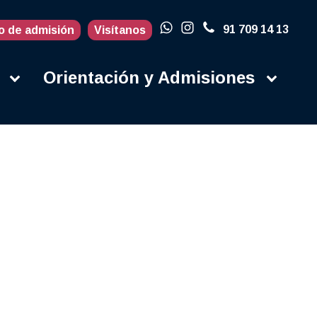
91 709 14 13
o de admisión
Visítanos
Orientación y Admisiones
Actualidad
Blog
Porqué en la
UFV
Campus
Contacto
Instalaciones
Campus Life
Secretaría
Orientación y